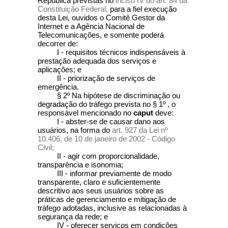
República previstas no
inciso IV do art. 84 da
Constituição Federal,
para a fiel execução
desta Lei, ouvidos o Comitê Gestor da
Internet e a Agência Nacional de
Telecomunicações, e somente poderá
decorrer de:
I - requisitos técnicos indispensáveis à
prestação adequada dos serviços e
aplicações; e
II - priorização de serviços de
emergência.
§ 2º Na hipótese de discriminação ou
degradação do tráfego prevista no § 1º , o
responsável mencionado no
caput
deve:
I - abster-se de causar dano aos
usuários, na forma do
art. 927 da Lei nº
10.406, de 10 de janeiro de 2002 - Código
Civil;
II - agir com proporcionalidade,
transparência e isonomia;
III - informar previamente de modo
transparente, claro e suficientemente
descritivo aos seus usuários sobre as
práticas de gerenciamento e mitigação de
tráfego adotadas, inclusive as relacionadas à
segurança da rede; e
IV - oferecer serviços em condições