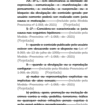
Art. 8º-C Em observância à liberdade de
expressão, comunicação e manifestação de
pensamento, a exclusão, a suspensão ou o
bloqueio da divulgação de conteúdo gerado por
usuário somente poderá ser realizado com justa
causa e motivação.
(Incluído pela Medida
(Rejeitada)
Provisória nº 1.068, de 2021)
§ 1º Considera-se caracterizada a justa
causa nas seguintes hipóteses:
(Incluído pela
Medida Provisória nº 1.068, de 2021)
(Rejeitada)
I - quando o conteúdo publicado pelo usuário
estiver em desacordo com o disposto na
Lei nº
8.069, de 13 de julho de 1990
;
(Incluído pela
Medida Provisória nº 1.068, de 2021)
(Rejeitada)
II - quando a divulgação ou a reprodução
configurar:
(Incluído pela Medida Provisória nº
(Rejeitada)
1.068, de 2021)
a) nudez ou representações explícitas ou
implícitas de atos sexuais;
(Incluído pela
Medida Provisória nº 1.068, de 2021)
(Rejeitada)
b) prática, apoio, promoção ou incitação de
crimes contra a vida, pedofilia, terrorismo, tráfico
ou quaisquer outras infrações penais sujeitas à
ação penal pública incondicionada;
(Incluído