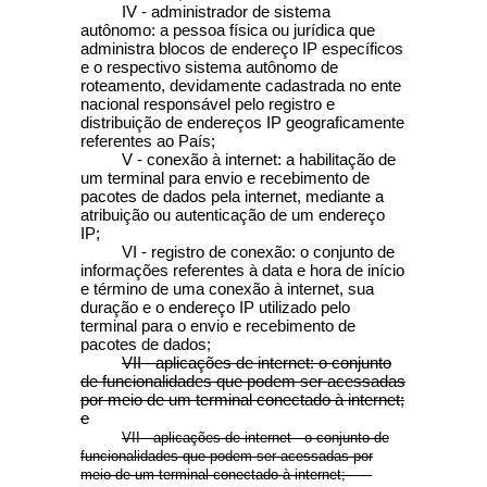
IV - administrador de sistema
autônomo: a pessoa física ou jurídica que
administra blocos de endereço IP específicos
e o respectivo sistema autônomo de
roteamento, devidamente cadastrada no ente
nacional responsável pelo registro e
distribuição de endereços IP geograficamente
referentes ao País;
V - conexão à internet: a habilitação de
um terminal para envio e recebimento de
pacotes de dados pela internet, mediante a
atribuição ou autenticação de um endereço
IP;
VI - registro de conexão: o conjunto de
informações referentes à data e hora de início
e término de uma conexão à internet, sua
duração e o endereço IP utilizado pelo
terminal para o envio e recebimento de
pacotes de dados;
VII - aplicações de internet: o conjunto
de funcionalidades que podem ser acessadas
por meio de um terminal conectado à internet;
e
VII - aplicações de internet - o conjunto de
funcionalidades que podem ser acessadas por
meio de um terminal conectado à internet;