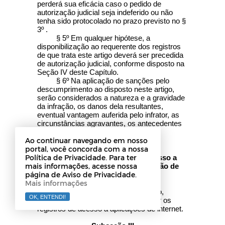
perderá sua eficácia caso o pedido de
autorização judicial seja indeferido ou não
tenha sido protocolado no prazo previsto no §
3º .
§ 5º Em qualquer hipótese, a
disponibilização ao requerente dos registros
de que trata este artigo deverá ser precedida
de autorização judicial, conforme disposto na
Seção IV deste Capítulo.
§ 6º Na aplicação de sanções pelo
descumprimento ao disposto neste artigo,
serão considerados a natureza e a gravidade
da infração, os danos dela resultantes,
eventual vantagem auferida pelo infrator, as
circunstâncias agravantes, os antecedentes
do infrator e a reincidência.
Ao continuar navegando em nosso
portal, você concorda com a nossa
Subseção II
Política de Privacidade. Para ter
Da Guarda de Registros de Acesso a
mais informações, acesse nossa
Aplicações de Internet na Provisão de
página de Aviso de Privacidade.
Conexão
Mais informações
Art. 14. Na provisão de conexão,
OK, ENTENDI!
onerosa ou gratuita, é vedado guardar os
registros de acesso a aplicações de internet.