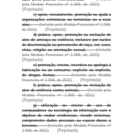
pela Medida Provisória nº 1.068, de 2021)
(Rejeitada)
c) apoio, recrutamento, promoção ou ajuda a
organizações criminosas ou terroristas ou a seus
atos;
(Incluído pela Medida Provisória nº 1.068,
(Rejeitada)
de 2021)
d) prática, apoio, promoção ou incitação de
atos de ameaça ou violência, inclusive por razões
de discriminação ou preconceito de raça, cor, sexo,
etnia, religião ou orientação sexual;
(Incluído
pela Medida Provisória nº 1.068, de 2021)
(Rejeitada)
e) promoção, ensino, incentivo ou apologia à
fabricação ou ao consumo, explícito ou implícito,
de drogas ilícitas;
(Incluído pela Medida
(Rejeitada)
Provisória nº 1.068, de 2021)
f) prática, apoio, promoção ou incitação de
atos de violência contra animais;
(Incluído pela
Medida Provisória nº 1.068, de 2021)
(Rejeitada)
g) utilização ou ensino do uso de
computadores ou tecnologia da informação com o
objetivo de roubar credenciais, invadir sistemas,
comprometer dados pessoais ou causar danos a
terceiros;
(Incluído pela Medida Provisória nº
(Rejeitada)
1.068, de 2021)