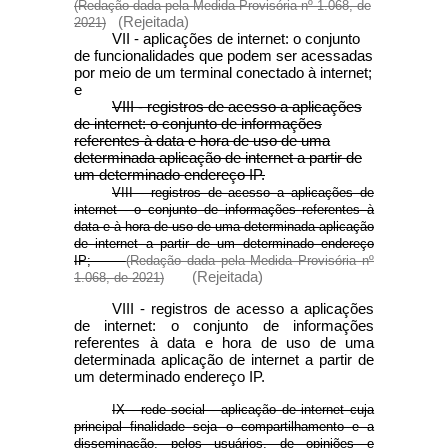
(Redação dada pela Medida Provisória nº 1.068, de
(Rejeitada)
2021)
VII - aplicações de internet: o conjunto
de funcionalidades que podem ser acessadas
por meio de um terminal conectado à internet;
e
VIII - registros de acesso a aplicações
de internet: o conjunto de informações
referentes à data e hora de uso de uma
determinada aplicação de internet a partir de
um determinado endereço IP.
VIII - registros de acesso a aplicações de
internet - o conjunto de informações referentes à
data e à hora de uso de uma determinada aplicação
de internet a partir de um determinado endereço
IP;
(Redação dada pela Medida Provisória nº
(Rejeitada)
1.068, de 2021)
VIII - registros de acesso a aplicações
de internet: o conjunto de informações
referentes à data e hora de uso de uma
determinada aplicação de internet a partir de
um determinado endereço IP.
IX - rede social - aplicação de internet cuja
principal finalidade seja o compartilhamento e a
disseminação, pelos usuários, de opiniões e