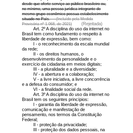
desde que oferte serviço ao público brasileiro ou,
no mínimo, uma pessoa jurídica integrante do
mesmo grupo econômico possua estabelecimento
situado no País.
(Incluído pela Medida
(Rejeitada)
Provisória nº 1.068, de 2021)
Art. 2º A disciplina do uso da internet no
Brasil tem como fundamento o respeito à
liberdade de expressão, bem como:
I - o reconhecimento da escala mundial
da rede;
II - os direitos humanos, o
desenvolvimento da personalidade e o
exercício da cidadania em meios digitais;
III - a pluralidade e a diversidade;
IV - a abertura e a colaboração;
V - a livre iniciativa, a livre concorrência
e a defesa do consumidor; e
VI - a finalidade social da rede.
Art. 3º
A disciplina do uso da internet no
Brasil tem os seguintes princípios:
I - garantia da liberdade de expressão,
comunicação e manifestação de
pensamento, nos termos da Constituição
Federal;
II - proteção da privacidade;
III - proteção dos dados pessoais, na