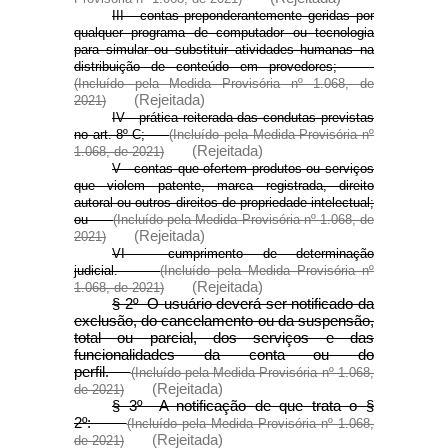
III - contas preponderantemente geridas por
qualquer programa de computador ou tecnologia
para simular ou substituir atividades humanas na
distribuição de conteúdo em provedores;
(Incluído pela Medida Provisória nº 1.068, de
(Rejeitada)
2021)
IV - prática reiterada das condutas previstas
no art. 8º-C;
(Incluído pela Medida Provisória nº
(Rejeitada)
1.068, de 2021)
V - contas que ofertem produtos ou serviços
que violem patente, marca registrada, direito
autoral ou outros direitos de propriedade intelectual;
ou
(Incluído pela Medida Provisória nº 1.068, de
(Rejeitada)
2021)
VI - cumprimento de determinação
judicial.
(Incluído pela Medida Provisória nº
(Rejeitada)
1.068, de 2021)
§ 2º O usuário deverá ser notificado da
exclusão, do cancelamento ou da suspensão,
total ou parcial, dos serviços e das
funcionalidades da conta ou do
perfil.
(Incluído pela Medida Provisória nº 1.068,
(Rejeitada)
de 2021)
§ 3º A notificação de que trata o §
2º:
(Incluído pela Medida Provisória nº 1.068,
(Rejeitada)
de 2021)