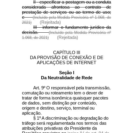
II - especificar a postagem ou a conduta
considerada afrontosa ao contrato de
prestação de serviços ou ao termo de uso;
e
(Incluído pela Medida Provisória nº 1.068, de
(Rejeitada)
2021)
III - informar o fundamento jurídico da
decisão.
(Incluído pela Medida Provisória nº
(Rejeitada)
1.068, de 2021)
CAPÍTULO III
DA PROVISÃO DE CONEXÃO E DE
APLICAÇÕES DE INTERNET
Seção I
Da Neutralidade de Rede
Art. 9º O responsável pela transmissão,
comutação ou roteamento tem o dever de
tratar de forma isonômica quaisquer pacotes
de dados, sem distinção por conteúdo,
origem e destino, serviço, terminal ou
aplicação.
§ 1º A discriminação ou degradação do
tráfego será regulamentada nos termos das
atribuições privativas do Presidente da