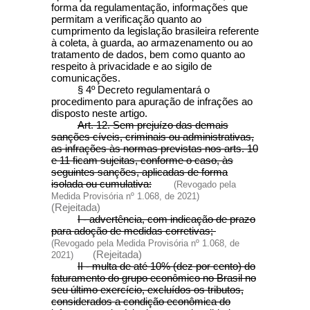
forma da regulamentação, informações que
permitam a verificação quanto ao
cumprimento da legislação brasileira referente
à coleta, à guarda, ao armazenamento ou ao
tratamento de dados, bem como quanto ao
respeito à privacidade e ao sigilo de
comunicações.
§ 4º Decreto regulamentará o
procedimento para apuração de infrações ao
disposto neste artigo.
Art. 12. Sem prejuízo das demais
sanções cíveis, criminais ou administrativas,
as infrações às normas previstas nos arts. 10
e 11 ficam sujeitas, conforme o caso, às
seguintes sanções, aplicadas de forma
isolada ou cumulativa:
(Revogado pela
Medida Provisória nº 1.068, de 2021)
(Rejeitada)
I - advertência, com indicação de prazo
para adoção de medidas corretivas;
(Revogado pela Medida Provisória nº 1.068, de
(Rejeitada)
2021)
II - multa de até 10% (dez por cento) do
faturamento do grupo econômico no Brasil no
seu último exercício, excluídos os tributos,
considerados a condição econômica do