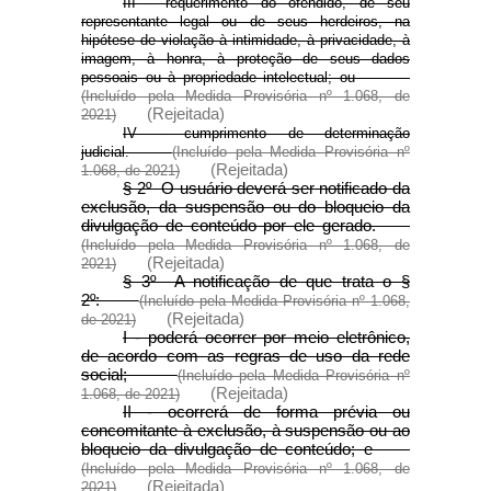
III - requerimento do ofendido, de seu
representante legal ou de seus herdeiros, na
hipótese de violação à intimidade, à privacidade, à
imagem, à honra, à proteção de seus dados
pessoais ou à propriedade intelectual; ou
(Incluído pela Medida Provisória nº 1.068, de
(Rejeitada)
2021)
IV - cumprimento de determinação
judicial.
(Incluído pela Medida Provisória nº
(Rejeitada)
1.068, de 2021)
§ 2º O usuário deverá ser notificado da
exclusão, da suspensão ou do bloqueio da
divulgação de conteúdo por ele gerado.
(Incluído pela Medida Provisória nº 1.068, de
(Rejeitada)
2021)
§ 3º A notificação de que trata o §
2º:
(Incluído pela Medida Provisória nº 1.068,
(Rejeitada)
de 2021)
I - poderá ocorrer por meio eletrônico,
de acordo com as regras de uso da rede
social;
(Incluído pela Medida Provisória nº
(Rejeitada)
1.068, de 2021)
II - ocorrerá de forma prévia ou
concomitante à exclusão, à suspensão ou ao
bloqueio da divulgação de conteúdo; e
(Incluído pela Medida Provisória nº 1.068, de
(Rejeitada)
2021)