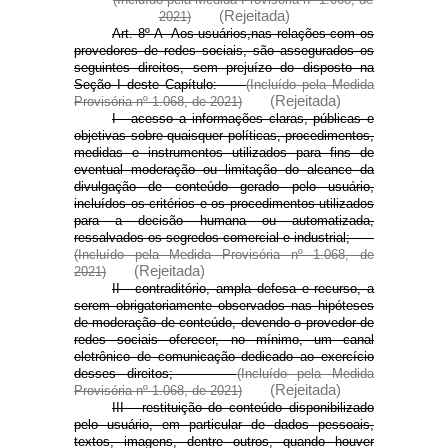
(Rejeitada)
2021)
Art. 8º-A Aos usuários,
nas relações com os
provedores de redes sociais, são assegurados os
seguintes direitos, sem prejuízo do disposto na
Seção I deste Capítulo:
(Incluído pela Medida
(Rejeitada)
Provisória nº 1.068, de 2021)
I - acesso a informações claras, públicas e
objetivas sobre quaisquer políticas, procedimentos,
medidas e instrumentos utilizados para fins de
eventual moderação ou limitação do alcance da
divulgação de conteúdo gerado pelo usuário,
incluídos os critérios e os procedimentos utilizados
para a decisão humana ou automatizada,
ressalvados os segredos comercial e industrial;
(Incluído pela Medida Provisória nº 1.068, de
(Rejeitada)
2021)
II - contraditório, ampla defesa e recurso, a
serem obrigatoriamente observados nas hipóteses
de moderação de conteúdo, devendo o provedor de
redes sociais oferecer, no mínimo, um canal
eletrônico de comunicação dedicado ao exercício
desses direitos;
(Incluído pela Medida
(Rejeitada)
Provisória nº 1.068, de 2021)
III - restituição do conteúdo disponibilizado
pelo usuário, em particular de dados pessoais,
textos, imagens, dentre outros, quando houver