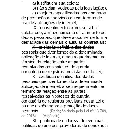
a) justifiquem sua coleta;
b) não sejam vedadas pela legislação; e
c) estejam especificadas nos contratos
de prestação de serviços ou em termos de
uso de aplicações de internet;
IX - consentimento expresso sobre
coleta, uso, armazenamento e tratamento de
dados pessoais, que deverá ocorrer de forma
destacada das demais cláusulas contratuais;
X - exclusão definitiva dos dados
pessoais que tiver fornecido a determinada
aplicação de internet, a seu requerimento, ao
término da relação entre as partes,
ressalvadas as hipóteses de guarda
obrigatória de registros previstas nesta Lei;
X - exclusão definitiva dos dados
pessoais que tiver fornecido a determinada
aplicação de internet, a seu requerimento, ao
término da relação entre as partes,
ressalvadas as hipóteses de guarda
obrigatória de registros previstas nesta Lei e
na que dispõe sobre a proteção de dados
pessoais;
(Redação dada pela Lei nº 13.709,
de 2018)
(Vigência)
XI - publicidade e clareza de eventuais
políticas de uso dos provedores de conexão à