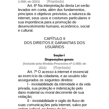
(Rejeitada)
1.068, de 2021)
Art. 6º Na interpretação desta Lei serão
levados em conta, além dos fundamentos,
princípios e objetivos previstos, a natureza da
internet, seus usos e costumes particulares e
sua importância para a promoção do
desenvolvimento humano, econômico, social
e cultural.
CAPÍTULO II
DOS DIREITOS E GARANTIAS DOS
USUÁRIOS
Seção I
Disposições gerais
(Incluído pela Medida Provisória nº 1.068, de
(Rejeitada)
2021)
Art. 7º O acesso à internet é essencial
ao exercício da cidadania, e ao usuário são
assegurados os seguintes direitos:
I - inviolabilidade da intimidade e da vida
privada, sua proteção e indenização pelo
dano material ou moral decorrente de sua
violação;
II - inviolabilidade e sigilo do fluxo de
suas comunicações pela internet, salvo por
ordem judicial, na forma da lei;