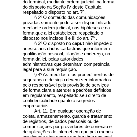
do terminal, mediante ordem judicial, na forma
do disposto na Seção IV deste Capítulo,
respeitado o disposto no art. 7º .
§ 2º O conteúdo das comunicações
privadas somente poderá ser disponibilizado
mediante ordem judicial, nas hipóteses e na
forma que a lei estabelecer, respeitado o
disposto nos incisos II e III do art. 7º .
§ 3º O disposto no
caput
não impede o
acesso aos dados cadastrais que informem
qualificação pessoal, filiação e endereço, na
forma da lei, pelas autoridades
administrativas que detenham competência
legal para a sua requisição.
§ 4º As medidas e os procedimentos de
segurança e de sigilo devem ser informados
pelo responsável pela provisão de serviços
de forma clara e atender a padrões definidos
em regulamento, respeitado seu direito de
confidencialidade quanto a segredos
empresariais.
Art. 11. Em qualquer operação de
coleta, armazenamento, guarda e tratamento
de registros, de dados pessoais ou de
comunicações por provedores de conexão e
de aplicações de internet em que pelo menos
um desses atos ocorra em território nacional,