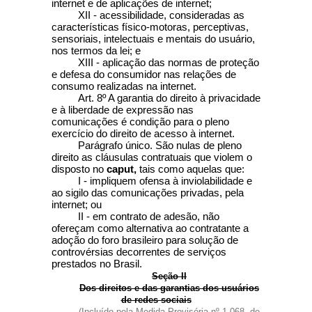
internet e de aplicações de internet;
XII - acessibilidade, consideradas as
características físico-motoras, perceptivas,
sensoriais, intelectuais e mentais do usuário,
nos termos da lei; e
XIII - aplicação das normas de proteção
e defesa do consumidor nas relações de
consumo realizadas na internet.
Art. 8º
A garantia do direito à privacidade
e à liberdade de expressão nas
comunicações é condição para o pleno
exercício do direito de acesso à internet.
Parágrafo único. São nulas de pleno
direito as cláusulas contratuais que violem o
disposto no
caput,
tais como aquelas que:
I - impliquem ofensa à inviolabilidade e
ao sigilo das comunicações privadas, pela
internet; ou
II - em contrato de adesão, não
ofereçam como alternativa ao contratante a
adoção do foro brasileiro para solução de
controvérsias decorrentes de serviços
prestados no Brasil.
Seção II
Dos direitos e das garantias dos usuários
de redes sociais
(Incluído pela Medida Provisória nº 1.068, de