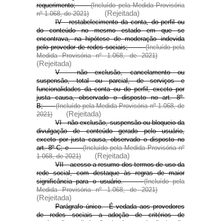
requerimento;
(Incluído pela Medida Provisória
(Rejeitada)
nº 1.068,
de 2021)
IV - restabelecimento da conta, do perfil ou
do conteúdo no mesmo estado em que se
encontrava, na hipótese de moderação indevida
pelo provedor de redes sociais;
(Incluído pela
Medida Provisória nº 1.068, de 2021)
(Rejeitada)
V - não exclusão, cancelamento ou
suspensão, total ou parcial, de serviços e
funcionalidades da conta ou do perfil, exceto por
justa causa, observado o disposto no art. 8º-
B;
(Incluído pela Medida Provisória nº 1.068, de
(Rejeitada)
2021)
VI - não exclusão, suspensão ou bloqueio da
divulgação de conteúdo gerado pelo usuário,
exceto por justa causa, observado o disposto no
art. 8º-C; e
(Incluído pela Medida Provisória nº
(Rejeitada)
1.068, de 2021)
VII - acesso a resumo dos termos de uso da
rede social, com destaque às regras de maior
significância para o usuário.
(Incluído pela
Medida Provisória nº 1.068, de 2021)
(Rejeitada)
Parágrafo único. É vedada aos provedores
de redes sociais a adoção de critérios de