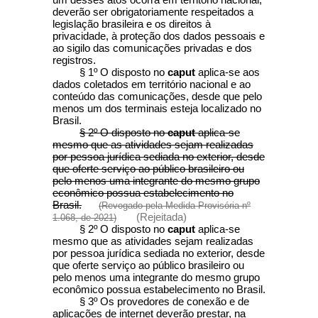
deverão ser obrigatoriamente respeitados a
legislação brasileira e os direitos à
privacidade, à proteção dos dados pessoais e
ao sigilo das comunicações privadas e dos
registros.
§ 1º O disposto no
caput
aplica-se aos
dados coletados em território nacional e ao
conteúdo das comunicações, desde que pelo
menos um dos terminais esteja localizado no
Brasil.
§ 2º O disposto no
caput
aplica-se
mesmo que as atividades sejam realizadas
por pessoa jurídica sediada no exterior, desde
que oferte serviço ao público brasileiro ou
pelo menos uma integrante do mesmo grupo
econômico possua estabelecimento no
Brasil.
(Revogado pela Medida Provisória nº
(Rejeitada)
1.068, de 2021)
§ 2º O disposto no
caput
aplica-se
mesmo que as atividades sejam realizadas
por pessoa jurídica sediada no exterior, desde
que oferte serviço ao público brasileiro ou
pelo menos uma integrante do mesmo grupo
econômico possua estabelecimento no Brasil.
§ 3º Os provedores de conexão e de
aplicações de internet deverão prestar, na