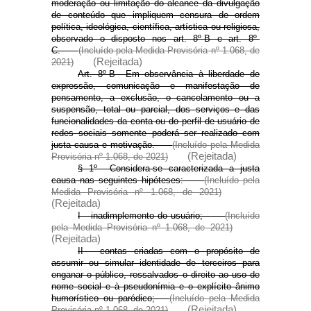
moderação ou limitação do alcance da divulgação
de conteúdo que impliquem censura de ordem
política, ideológica, científica, artística ou religiosa,
observado o disposto nos art. 8º-B e art. 8º-
C.
(Incluído pela Medida Provisória nº 1.068, de
(Rejeitada)
2021)
Art. 8º-B Em observância à liberdade de
expressão, comunicação e manifestação de
pensamento, a exclusão, o cancelamento ou a
suspensão, total ou parcial, dos serviços e das
funcionalidades da conta ou do perfil de usuário de
redes sociais somente poderá ser realizado com
justa causa e motivação.
(Incluído pela Medida
(Rejeitada)
Provisória nº 1.068, de 2021)
§ 1º Considera-se caracterizada a justa
causa nas seguintes hipóteses:
(Incluído pela
Medida Provisória nº 1.068, de 2021)
(Rejeitada)
I - inadimplemento do usuário;
(Incluído
pela Medida Provisória nº 1.068, de 2021)
(Rejeitada)
II - contas criadas com o propósito de
assumir ou simular identidade de terceiros para
enganar o público, ressalvados o direito ao uso de
nome social e à pseudonímia e o explícito ânimo
humorístico ou paródico;
(Incluído pela Medida
(Rejeitada)
Provisória nº 1.068, de 2021)