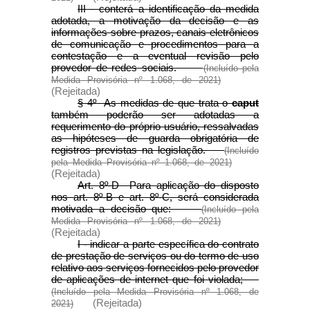
III - conterá a identificação da medida
adotada, a motivação da decisão e as
informações sobre prazos, canais eletrônicos
de comunicação e procedimentos para a
contestação e a eventual revisão pelo
provedor de redes sociais.
(Incluído pela
Medida Provisória nº 1.068, de 2021)
(Rejeitada)
§ 4º As medidas de que trata o
caput
também poderão ser adotadas a
requerimento do próprio usuário, ressalvadas
as hipóteses de guarda obrigatória de
registros previstas na legislação.
(Incluído
pela Medida Provisória nº 1.068, de 2021)
(Rejeitada)
Art. 8º-D Para aplicação do disposto
nos art. 8º-B e art. 8º-C, será considerada
motivada a decisão que:
(Incluído pela
Medida Provisória nº 1.068, de 2021)
(Rejeitada)
I - indicar a parte específica do contrato
de prestação de serviços ou do termo de uso
relativo aos serviços fornecidos pelo provedor
de aplicações de internet que foi violada;
(Incluído pela Medida Provisória nº 1.068, de
(Rejeitada)
2021)