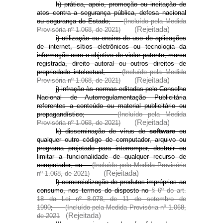
h) prática, apoio, promoção ou incitação de
atos contra a segurança pública, defesa nacional
ou segurança do Estado;
(Incluído pela Medida
(Rejeitada)
Provisória nº 1.068, de 2021)
i) utilização ou ensino do uso de aplicações
de internet, sítios eletrônicos ou tecnologia da
informação com o objetivo de violar patente, marca
registrada, direito autoral ou outros direitos de
propriedade intelectual;
(Incluído pela Medida
(Rejeitada)
Provisória nº 1.068, de 2021)
j) infração às normas editadas pelo Conselho
Nacional de Autorregulamentação Publicitária
referentes a conteúdo ou material publicitário ou
propagandístico;
(Incluído pela Medida
(Rejeitada)
Provisória nº 1.068, de 2021)
k) disseminação de vírus de
software
ou
qualquer outro código de computador, arquivo ou
programa projetado para interromper, destruir ou
limitar a funcionalidade de qualquer recurso de
computador; ou
(Incluído pela Medida Provisória
(Rejeitada)
nº 1.068, de 2021)
l) comercialização de produtos impróprios ao
consumo, nos termos do disposto no
§ 6º do art.
18 da Lei nº 8.078, de 11 de setembro de
1990
;
(Incluído pela Medida Provisória nº 1.068,
(Rejeitada)
de 2021