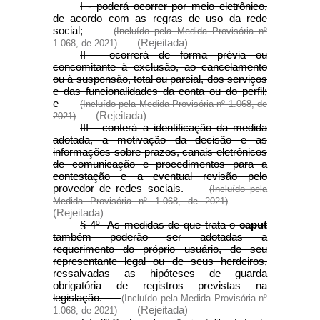
I - poderá ocorrer por meio eletrônico,
de acordo com as regras de uso da rede
social;
(Incluído pela Medida Provisória nº
(Rejeitada)
1.068, de 2021)
II - ocorrerá de forma prévia ou
concomitante à exclusão, ao cancelamento
ou à suspensão, total ou parcial, dos serviços
e das funcionalidades da conta ou do perfil;
e
(Incluído pela Medida Provisória nº 1.068, de
(Rejeitada)
2021)
III - conterá a identificação da medida
adotada, a motivação da decisão e as
informações sobre prazos, canais eletrônicos
de comunicação e procedimentos para a
contestação e a eventual revisão pelo
provedor de redes sociais.
(Incluído pela
Medida Provisória nº 1.068, de 2021)
(Rejeitada)
§ 4º As medidas de que trata o
caput
também poderão ser adotadas a
requerimento do próprio usuário, de seu
representante legal ou de seus herdeiros,
ressalvadas as hipóteses de guarda
obrigatória de registros previstas na
legislação.
(Incluído pela Medida Provisória nº
(Rejeitada)
1.068, de 2021)