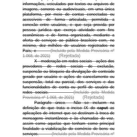
informações, veiculados por textos ou arquivos de
imagens, sonoros ou audiovisuais, em uma única
plataforma, por meio de contas conectadas ou
acessíveis de forma articulada, permitida a
conexão entre usuários, e que seja provida por
pessoa jurídica que exerça atividade com fins
econômicos e de forma organizada, mediante a
oferta de serviços ao público brasileiro com, no
mínimo, dez milhões de usuários registrados no
País; e
(Incluído pela Medida Provisória nº
(Rejeitada)
1.068, de 2021)
X - moderação em redes sociais - ações dos
provedores de redes sociais de exclusão,
suspensão ou bloqueio da divulgação de conteúdo
gerado por usuário e ações de cancelamento ou
suspensão, total ou parcial, dos serviços e das
funcionalidades de conta ou perfil de usuário de
redes sociais.
(Incluído pela Medida
(Rejeitada)
Provisória nº 1.068, de 2021)
Parágrafo único. Não se incluem na
definição de que trata o inciso IX do
caput
as
aplicações de internet que se destinam à troca de
mensagens instantâneas e às chamadas de voz,
assim como aquelas que tenham como principal
finalidade a viabilização do comércio de bens ou
serviços.
(Incluído pela Medida Provisória nº