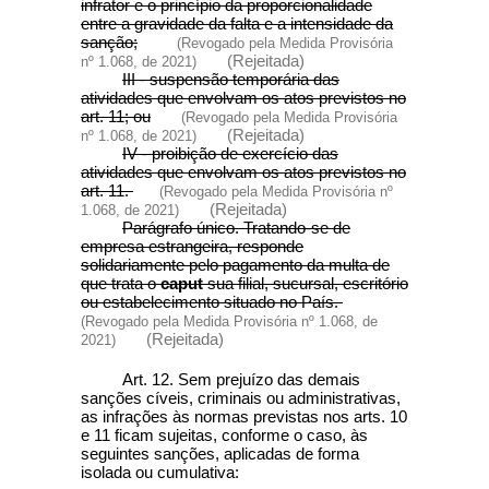
infrator e o princípio da proporcionalidade
entre a gravidade da falta e a intensidade da
sanção;
(Revogado pela Medida Provisória
(Rejeitada)
nº 1.068, de 2021)
III - suspensão temporária das
atividades que envolvam os atos previstos no
art. 11; ou
(Revogado pela Medida Provisória
(Rejeitada)
nº 1.068, de 2021)
IV - proibição de exercício das
atividades que envolvam os atos previstos no
art. 11.
(Revogado pela Medida Provisória nº
(Rejeitada)
1.068, de 2021)
Parágrafo único. Tratando-se de
empresa estrangeira, responde
solidariamente pelo pagamento da multa de
que trata o
caput
sua filial, sucursal, escritório
ou estabelecimento situado no País.
(Revogado pela Medida Provisória nº 1.068, de
(Rejeitada)
2021)
Art. 12. Sem prejuízo das demais
sanções cíveis, criminais ou administrativas,
as infrações às normas previstas nos arts. 10
e 11 ficam sujeitas, conforme o caso, às
seguintes sanções, aplicadas de forma
isolada ou cumulativa: